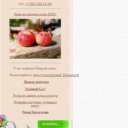
(тел.
+7-962-502-11-20
)
Цены на саженцы осень 2026г.
У нас появился Telegram-канал.
Подписывайтесь
https://t.me/zeleniisad_Khabarovsk
Вышла передача
"Зелёный Сад"
Уроки по защите сада и огорода
Прививки плодовых деревьев в
крону
Уроки Земледелия
подробнее...