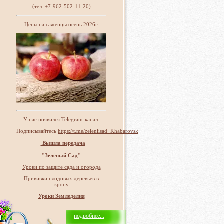
(тел.
+7-962-502-11-20
)
Цены на саженцы осень 2026г.
У нас появился Telegram-канал.
Подписывайтесь
https://t.me/zeleniisad_Khabarovsk
Вышла передача
"Зелёный Сад"
Уроки по защите сада и огорода
Прививки плодовых деревьев в
крону
Уроки Земледелия
подробнее...