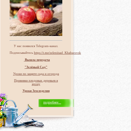
У нас появился Telegram-канал.
Подписывайтесь
https://t.me/zeleniisad_Khabarovsk
Вышла передача
"Зелёный Сад"
Уроки по защите сада и огорода
Прививки плодовых деревьев в
крону
Уроки Земледелия
подробнее...