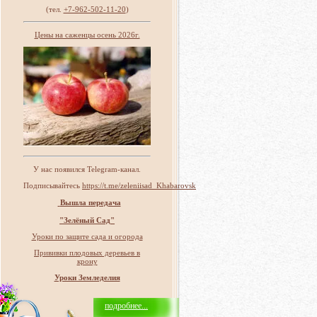
(тел.
+7-962-502-11-20
)
Цены на саженцы осень 2026г.
У нас появился Telegram-канал.
Подписывайтесь
https://t.me/zeleniisad_Khabarovsk
Вышла передача
"Зелёный Сад"
Уроки по защите сада и огорода
Прививки плодовых деревьев в
крону
Уроки Земледелия
подробнее...