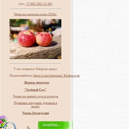
(тел.
+7-962-502-11-20
)
Цены на саженцы осень 2026г.
У нас появился Telegram-канал.
Подписывайтесь
https://t.me/zeleniisad_Khabarovsk
Вышла передача
"Зелёный Сад"
Уроки по защите сада и огорода
Прививки плодовых деревьев в
крону
Уроки Земледелия
подробнее...