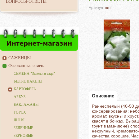
ВОПРОСЫ-ОТВЕТЫ
Артикул:
нет
САЖЕНЦЫ
Фасованные семена
СЕМЕНА "Зеленого сада"
БЕЛЫЕ ПАКЕТЫ
КАРТОФЕЛЬ
Описание
АРБУЗ
БАКЛАЖАНЫ
Раннеспелый (40-50 д
консервирования: неб
ГОРОХ
аромат, вкусны и хрус
ДЫНЯ
квасят в бочках. Выра
грунт в мае-июне) спо
ЗЕЛЕННЫЕ
некрупный, кремовато-
ЗЕРНОВЫЕ
качества хорошие. Ча