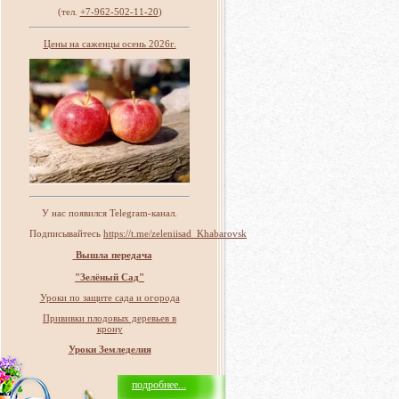
(тел.
+7-962-502-11-20
)
Цены на саженцы осень 2026г.
У нас появился Telegram-канал.
Подписывайтесь
https://t.me/zeleniisad_Khabarovsk
Вышла передача
"Зелёный Сад"
Уроки по защите сада и огорода
Прививки плодовых деревьев в
крону
Уроки Земледелия
подробнее...