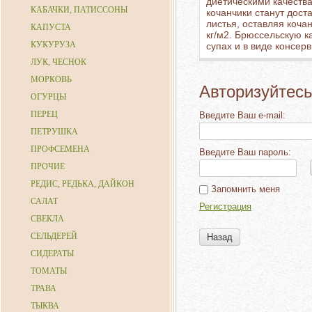
диетическими качества
КАБАЧКИ, ПАТИССОНЫ
кочанчики станут дост
листья, оставляя кочан
КАПУСТА
кг/м2. Брюссельскую к
КУКУРУЗА
супах и в виде консер
ЛУК, ЧЕСНОК
МОРКОВЬ
Авторизуйтесь
ОГУРЦЫ
ПЕРЕЦ
Введите Ваш e-mail:
ПЕТРУШКА
ПРОФСЕМЕНА
Введите Ваш пароль:
ПРОЧИЕ
РЕДИС, РЕДЬКА, ДАЙКОН
Запомнить меня
САЛАТ
Регистрация
СВЕКЛА
СЕЛЬДЕРЕЙ
Назад
СИДЕРАТЫ
ТОМАТЫ
ТРАВА
ТЫКВА