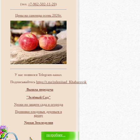
(тел.
+7-962-502-11-20
)
Цены на саженцы осень 2026г.
У нас появился Telegram-канал.
Подписывайтесь
https://t.me/zeleniisad_Khabarovsk
Вышла передача
"Зелёный Сад"
Уроки по защите сада и огорода
Прививки плодовых деревьев в
крону
Уроки Земледелия
подробнее...