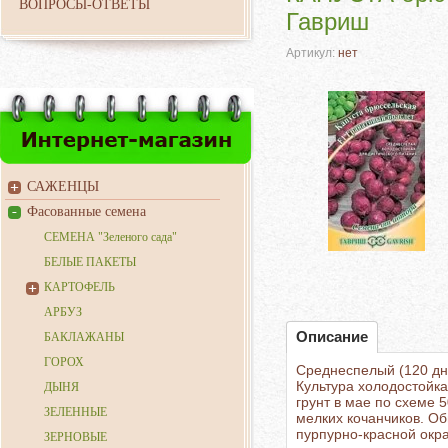
ВОПРОСЫ-ОТВЕТЫ
Гавриш
Артикул:
нет
САЖЕНЦЫ
Фасованные семена
СЕМЕНА "Зеленого сада"
БЕЛЫЕ ПАКЕТЫ
КАРТОФЕЛЬ
АРБУЗ
Описание
БАКЛАЖАНЫ
ГОРОХ
Среднеспелый (120 дне
Культура холодостойка
ДЫНЯ
грунт в мае по схеме 5
ЗЕЛЕННЫЕ
мелких кочанчиков. Об
пурпурно-красной окр
ЗЕРНОВЫЕ