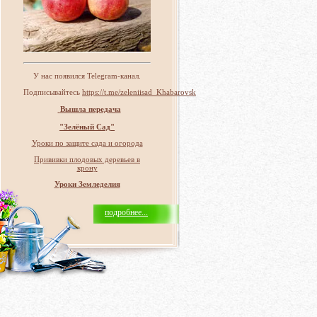
У нас появился Telegram-канал.
Подписывайтесь
https://t.me/zeleniisad_Khabarovsk
Вышла передача
"Зелёный Сад"
Уроки по защите сада и огорода
Прививки плодовых деревьев в
крону
Уроки Земледелия
подробнее...