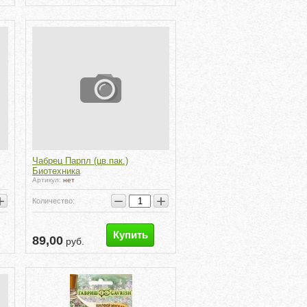
Чабрец Парпл (цв.пак.)
Биотехника
Артикул:
нет
+
−
+
Количество:
Купить
89,00
руб.