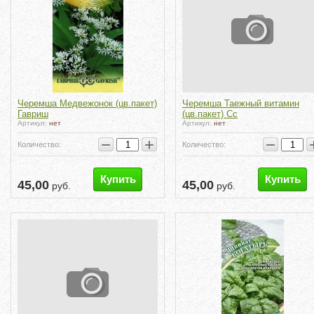
Черемша Медвежонок (цв.пакет)
Черемша Таежный витамин
Гавриш
(цв.пакет) Сс
Артикул:
нет
Артикул:
нет
−
+
−
Количество:
Количество:
Купить
Купить
45,00
45,00
руб.
руб.