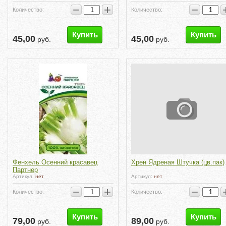
−
+
−
Количество:
Количество:
Купить
Купить
45,00
45,00
руб.
руб.
Фенхель Осенний красавец
Хрен Ядреная Штучка (цв.пак)
Партнер
Артикул:
нет
Артикул:
нет
−
+
−
Количество:
Количество:
Купить
Купить
79,00
89,00
руб.
руб.