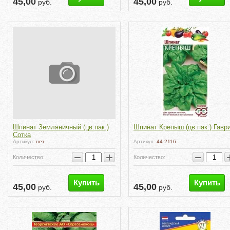
45,00
45,00
руб.
руб.
Шпинат Земляничный (цв.пак.)
Шпинат Крепыш (цв.пак.) Гавр
Сотка
Артикул:
нет
Артикул:
44-2116
−
+
−
Количество:
Количество:
Купить
Купить
45,00
45,00
руб.
руб.