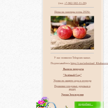
(тел.
+7-962-502-11-20
)
Цены на саженцы осень 2026г.
У нас появился Telegram-канал.
Подписывайтесь
https://t.me/zeleniisad_Khabarov
Вышла передача
"Зелёный Сад"
Уроки по защите сада и огорода
Прививки плодовых деревьев в
крону
Уроки Земледелия
подробнее...