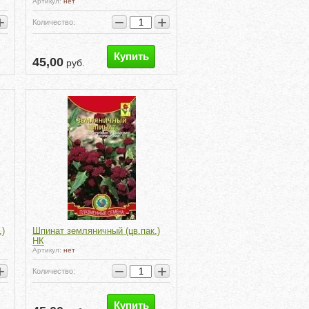
Артикул:
нет
+
−
+
Количество:
Купить
45,00
руб.
.)
Шпинат земляничный (цв.пак.)
НК
Артикул:
нет
+
−
+
Количество:
Купить