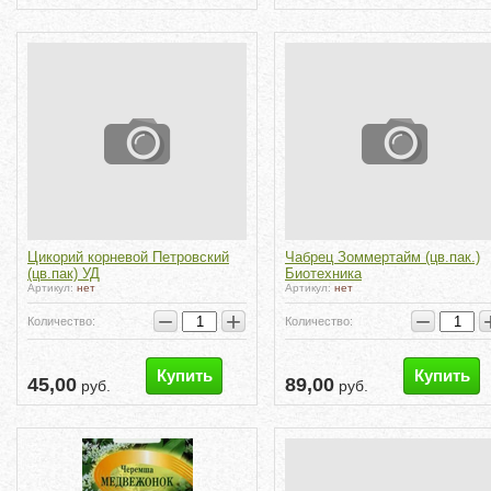
Цикорий корневой Петровский
Чабрец Зоммертайм (цв.пак.)
(цв.пак) УД
Биотехника
Артикул:
нет
Артикул:
нет
−
+
−
Количество:
Количество:
Купить
Купить
45,00
89,00
руб.
руб.