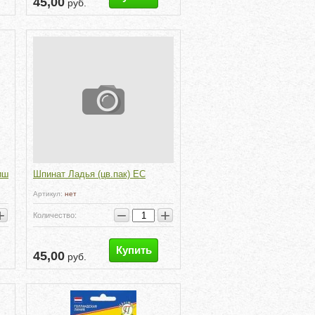
45,00
руб.
иш
Шпинат Ладья (цв.пак) ЕС
Артикул:
нет
+
−
+
Количество:
Купить
45,00
руб.